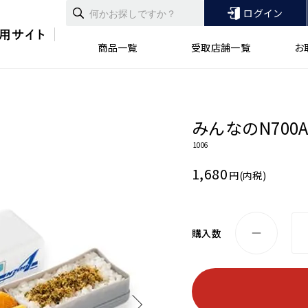
ログイン
商品一覧
受取店舗一覧
お
みんなのN700
1006
1,680
円(内税)
購入数