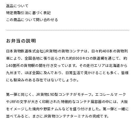
返品について
特定商取引法に基づく表記
この商品について問い合わせる
お弁当の説明
日本貨物鉄道株式会社(JR貨物)の貨物コンテナは、日々約400本の貨物列
車により、全国各地に張り巡らされた約8000キロの鉄道網を通じて、 約
140箇所の貨物駅の間を行き交っています。その走行エリアは北海道から
九州まで、ほぼ全国に及んでおり、日常生活で見かけることも多く、皆様
にも馴染みのある存在ではないでしょうか。
第一弾と同じく、JR貨物19D型コンテナがモチーフ。エコレールマ ーク
やJRFの文字が大きく印刷された特徴的なコンテナ風容器の中には、大阪
をイメージした焼肉や野菜ナムルなどを盛り付けました。第一弾と一緒に
並べてみると、まさにJR貨物コンテナターミナルの完成です。