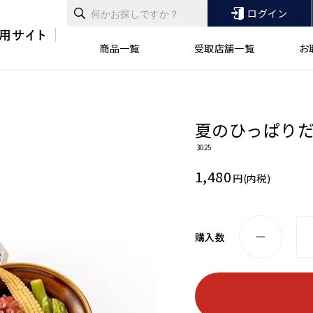
ログイン
商品一覧
受取店舗一覧
お
夏のひっぱり
3025
1,480
円(内税)
購入数