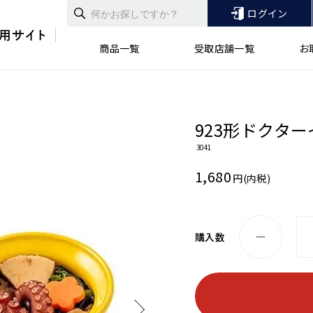
ログイン
商品一覧
受取店舗一覧
お
923形ドクタ
3041
1,680
円(内税)
購入数