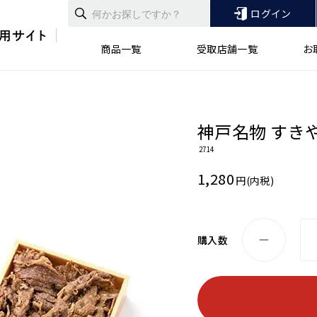
ログイン
商品一覧
受取店舗一覧
お
神戸名物 すき
2714
1,280
円(内税)
購入数