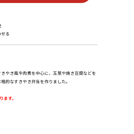
記
わせる
すきやき風牛肉煮を中心に、玉葱や焼き豆腐などを
本格的なすきやき弁当を作りました。
ります。