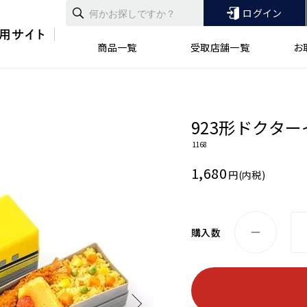
ログイン
商品一覧
受取店舗一覧
お
923形ドクター
1168
1,680
円(内税)
購入数